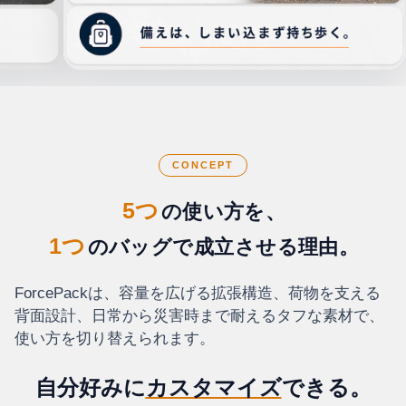
防
災
初
動
装
CONCEPT
備。
ラ
5つ
の使い方を、
イ
ト、
1つ
のバッグで成立させる理由。
モ
バ
ForcePackは、容量を広げる拡張構造、荷物を支える
イ
背面設計、日常から災害時まで耐えるタフな素材で、
ル
バ
使い方を切り替えられます。
ッ
テ
自分好みに
カスタマイズ
できる。
リ