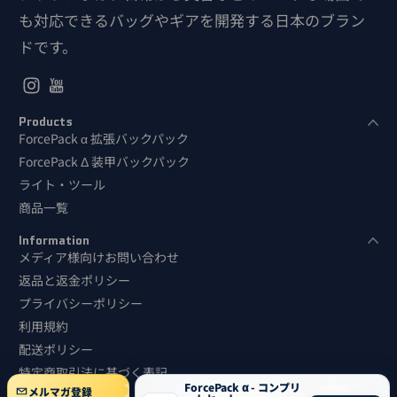
も対応できるバッグやギアを開発する日本のブラン
ドです。
Instagram
YouTube
Products
ForcePack α 拡張バックパック
ForcePack Δ 装甲バックパック
ライト・ツール
商品一覧
Information
メディア様向けお問い合わせ
返品と返金ポリシー
プライバシーポリシー
利用規約
配送ポリシー
特定商取引法に基づく表記
支払い方法
ForcePack α - コンプリ
メルマガ登録