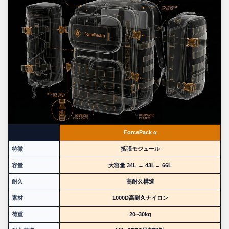
ForcePack α
特徴
拡張モジュール
容量
大容量 34L → 43L→ 66L
耐久
高耐久構造
素材
1000D高耐久ナイロン
荷重
20~30kg