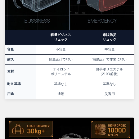
軽量ビジネス
市販防災
リュック
リュック
容量
小容量
中容量
耐久
軽量設計で弱い
簡易設計で非常に弱い
ナイロン /
薄手ポリエステル
素材
ポリエステル
（210D前後）
耐久基準
基準なし
基準なし
用途
通勤
災害用