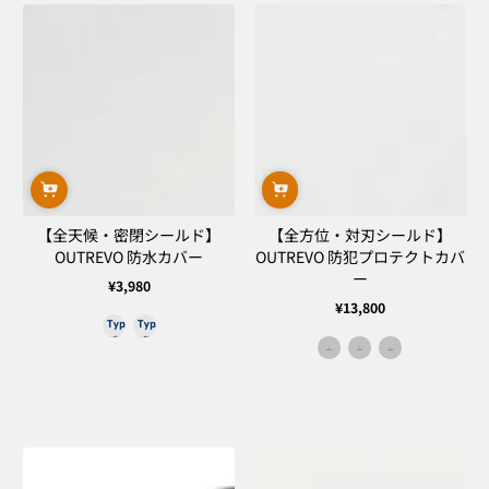
常
常
価
価
格
格
【全天候・密閉シールド】
【全方位・対刃シールド】
OUTREVO 防水カバー
OUTREVO 防犯プロテクトカバ
ー
¥3,980
通
¥13,800
常
通
価
常
格
価
格