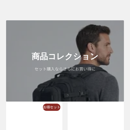
し
ま
い
込
ま
ず
持
ち
歩
商品コレクション
く。
セット購入ならさらにお買い得に
お得セット