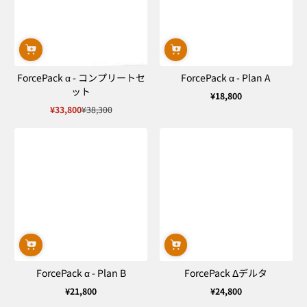
ForcePack α - コンプリートセ
ForcePack α - Plan A
ット
¥18,800
通
¥33,800
¥38,300
常
セ
通
価
ー
常
格
ル
価
価
格
格
ForcePack α - Plan B
ForcePack Δデルタ
¥21,800
¥24,800
通
通